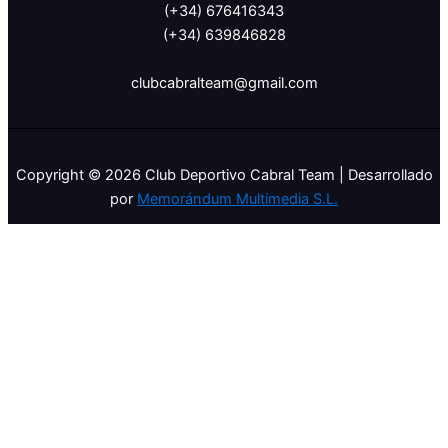
(+34) 676416343
(+34) 639846828
clubcabralteam@gmail.com
Copyright © 2026 Club Deportivo Cabral Team | Desarrollado
por
Memorándum Multimedia S.L.
Translate »